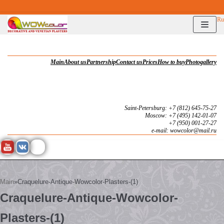
Перейти
Ru
к
содержимому
Main
About us
Partnership
Contact us
Prices
How to buy
Photogallery
Saint-Petersburg: +7 (812) 645-75-27
Moscow: +7 (495) 142-01-07
+7 (950) 001-27-27
e-mail: wowcolor@mail.ru
Main
»
Craquelure-Antique-Wowcolor-Plasters-(1)
Craquelure-Antique-Wowcolor-
Plasters-(1)