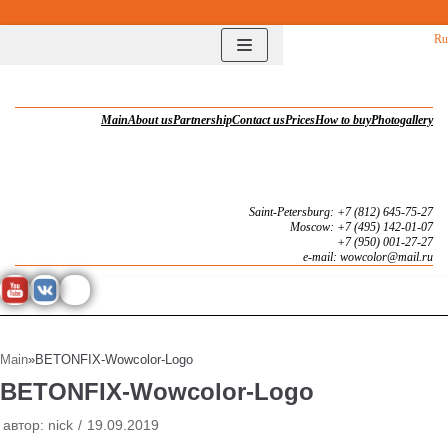
Перейти
Ru
к
содержимому
Main
About us
Partnership
Contact us
Prices
How to buy
Photogallery
Saint-Petersburg: +7 (812) 645-75-27
Moscow: +7 (495) 142-01-07
+7 (950) 001-27-27
e-mail: wowcolor@mail.ru
Main
»
BETONFIX-Wowcolor-Logo
BETONFIX-Wowcolor-Logo
автор:
nick
19.09.2019