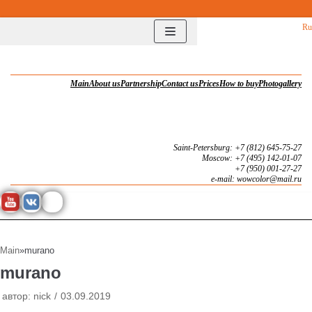
Перейти
Ru
к
содержимому
Main
About us
Partnership
Contact us
Prices
How to buy
Photogallery
Saint-Petersburg: +7 (812) 645-75-27
Moscow: +7 (495) 142-01-07
+7 (950) 001-27-27
e-mail: wowcolor@mail.ru
Main
»
murano
murano
автор:
nick
03.09.2019