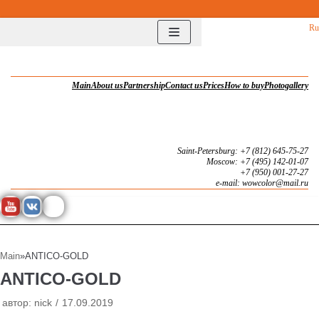
Перейти
Ru
к
содержимому
Main
About us
Partnership
Contact us
Prices
How to buy
Photogallery
Saint-Petersburg: +7 (812) 645-75-27
Moscow: +7 (495) 142-01-07
+7 (950) 001-27-27
e-mail: wowcolor@mail.ru
Main
»
ANTICO-GOLD
ANTICO-GOLD
автор:
nick
17.09.2019